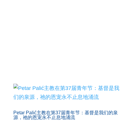
立，并于2014年1月完成工作，随后将报告提
交至信理部。
Ruini 至今仍被视为处理默主哥耶事件最著名
的教会权威人士之一，而在委员会工作完成
后，他曾在多个场合公开表示，他个人相信
最初的显现是真实的。
资料来源：
默主哥耶和平电台
Petar Palić主教在第37届青年节：基督是我们的泉
源，祂的恩宠永不止息地涌流