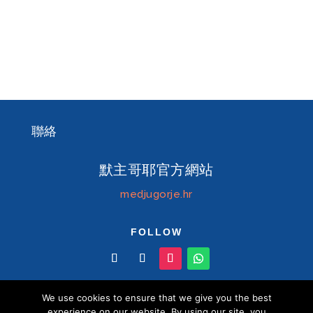
聯絡
默主哥耶官方網站
medjugorje.hr
FOLLOW
We use cookies to ensure that we give you the best
experience on our website. By using our site, you