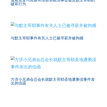
波斯尼亚与黑塞哥维那宗教理事会谴责默主哥耶的
破坏行为
与默主哥耶事件有关人士已被寻获并被拘捕
方济小兄弟会总会长就默主哥耶圣地遭亵渎事件发
出的信函