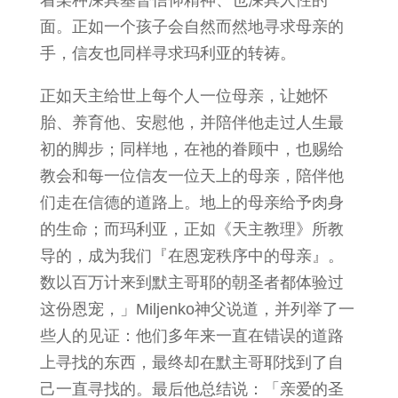
着某种深具基督信仰精神、也深具人性的一
面。正如一个孩子会自然而然地寻求母亲的
手，信友也同样寻求玛利亚的转祷。
正如天主给世上每个人一位母亲，让她怀
胎、养育他、安慰他，并陪伴他走过人生最
初的脚步；同样地，在祂的眷顾中，也赐给
教会和每一位信友一位天上的母亲，陪伴他
们走在信德的道路上。地上的母亲给予肉身
的生命；而玛利亚，正如《天主教理》所教
导的，成为我们『在恩宠秩序中的母亲』。
数以百万计来到默主哥耶的朝圣者都体验过
这份恩宠，」Miljenko神父说道，并列举了一
些人的见证：他们多年来一直在错误的道路
上寻找的东西，最终却在默主哥耶找到了自
己一直寻找的。最后他总结说：「亲爱的圣