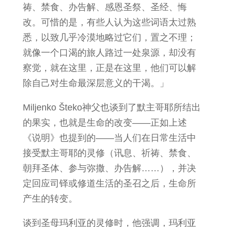
祷、禁食、办告解、感恩圣祭、圣经、悔
改。可惜的是，有些人认为这些词语太过熟
悉，以致几乎冷漠地略过它们，置之不理；
就像一个口渴的旅人路过一处泉源，却没有
察觉，就在这里，正是在这里，他们可以解
除自己对生命最深层意义的干渴。」
Miljenko Šteko神父也谈到了默主哥耶所结出
的果实，也就是生命的改变——正如上述
《说明》也提到的——当人们在日常生活中
接受默主哥耶的灵修（讯息、祈祷、禁食、
朝拜圣体、参与弥撒、办告解……），并决
定回应司铎或修道生活的圣召之后，生命所
产生的转变。
谈到圣母玛利亚的灵修时，他强调，玛利亚