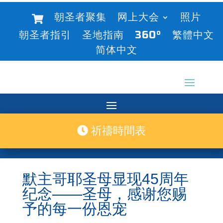
朝圣者聚集
网上大会
照片
朝圣者指引
圣地指南
360°
繁體中文
简体中文
祈禱時間表
默主哥耶圣母显现45周年
纪念——圣母，感谢您赐
予的每一份恩宠