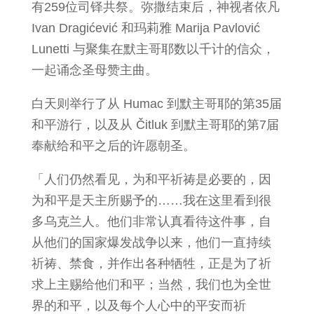
有259位司铎共祭。弥撒结束后，神视者依凡
Ivan Dragićević 和玛莉雅 Marija Pavlović
Lunetti 与聚集在默主哥耶数以千计的信众，
一起诵念圣母赞主曲。
白天则举行了从 Humac 到默主哥耶的第35届
和平游行，以及从 Čitluk 到默主哥耶的第7届
奉献给和平之后的许愿朝圣。
「人们仍然看见，为和平祈祷是必要的，因
为和平是天主所赐予的……我在这里看到很
多乌克兰人。他们非常认真看待这件事，自
从他们的国家爆发战争以来，他们一直持续
祈祷、禁食，并作出各种牺牲，正是为了祈
求上主赐给他们和平；当然，我们也为全世
界的和平，以及每个人心中的平安而祈