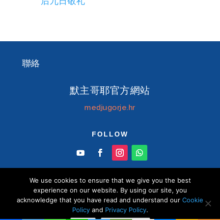
后九日敬礼
聯絡
默主哥耶官方網站
medjugorje.hr
FOLLOW
We use cookies to ensure that we give you the best
experience on our website. By using our site, you
acknowledge that you have read and understand our
Cookie
© Information centre "Mir" Medjugorje 2026 默
Policy
and
Privacy Policy
.
主哥耶中文官方網站 版權所有