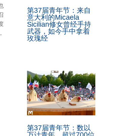
也
第37届青年节：来自
召
意大利的Micaela
Sicilian修女曾经手持
度
武器，如今手中拿着
，
玫瑰经
第37届青年节：数以
万计青年、超过700位