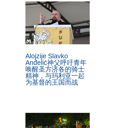
Alojzije Slavko
Anđelić神父呼吁青年
唤醒圣方济各的骑士
精神，与玛利亚一起
为基督的王国而战