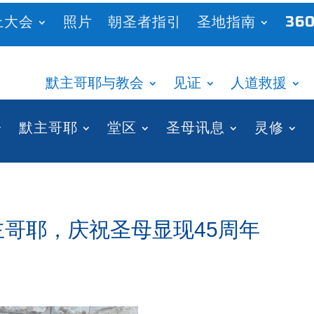
上大会
照片
朝圣者指引
圣地指南
360
默主哥耶与教会
见证
人道救援
默主哥耶
堂区
圣母讯息
灵修
往默主哥耶，庆祝圣母显现45周年