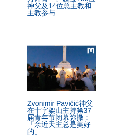
神父及14位总主教和
主教参与
Zvonimir Pavičić神父
在十字架山主持第37
届青年节闭幕弥撒：
「亲近天主总是美好
的」