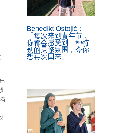
Benedikt Ostojić：
「每次来到青年节，
你都会感受到一种特
别的灵修氛围，令你
想再次回来」
问。
付出
照
靠着
』
没