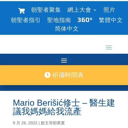
朝聖者聚集
網上大會
照片
朝聖者指引
聖地指南
360°
繁體中文
简体中文
祈禱時間表
Mario Berišić修士 – 醫生建
議我媽媽給我流產
9 月 26, 2022
|
默主哥耶果實