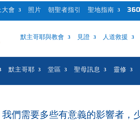
上大會
照片
朝聖者指引
聖地指南
360
默主哥耶與教會
見證
人道救援
默主哥耶
堂區
聖母訊息
靈修
 Doria – 我們需要多些有意義的影