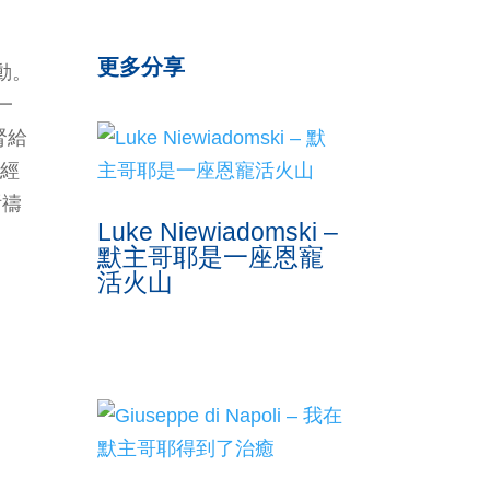
更多分享
動。
一
腎給
瑰經
祈禱
Luke Niewiadomski –
默主哥耶是一座恩寵
活火山