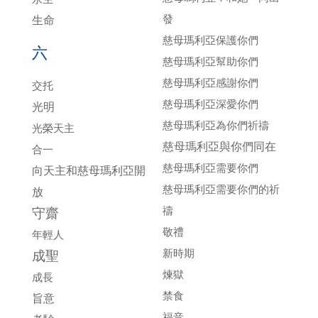
發
生命
慈母瑪利亞保護你們
六
慈母瑪利亞幫助你們
慈母瑪利亞感謝你們
交托
慈母瑪利亞深愛你們
光明
慈母瑪利亞為你們祈禱
光榮天主
慈母瑪利亞與你們同在
合一
慈母瑪利亞需要你們
向天主和慈母瑪利亞開
慈母瑪利亞需要你們的祈
放
禱
守齋
敬禮
年輕人
新時期
成聖
煉獄
成長
禁食
旨意
福音