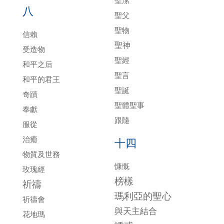
聖潔
八
聖父
聖物
信賴
聖神
受造物
聖經
和平之后
聖言
和平的君王
聖誕
奇蹟
聖體聖事
奉獻
跟隨
服從
治癒
十四
物質及世務
慷慨
玫瑰經
榜樣
祈禱
瑪利亞的聖心
祈禱會
與天主結合
花地瑪