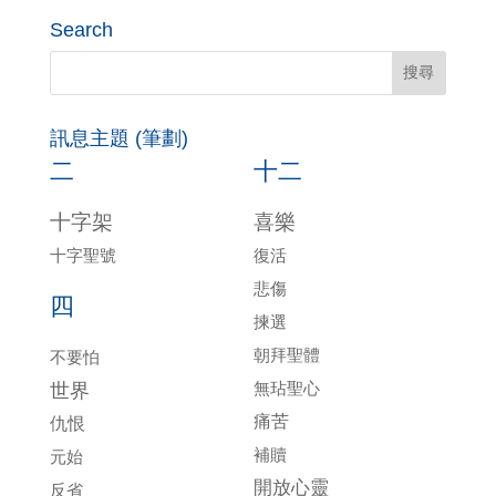
Search
訊息主題 (筆劃)
二
十二
十字架
喜樂
十字聖號
復活
悲傷
四
揀選
朝拜聖體
不要怕
無玷聖心
世界
痛苦
仇恨
補贖
元始
開放心靈
反省