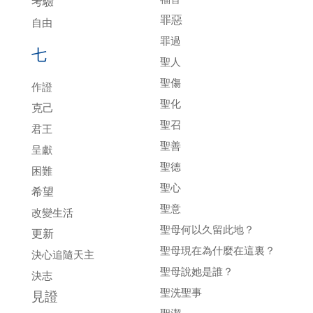
考驗
罪惡
自由
罪過
七
聖人
聖傷
作證
聖化
克己
聖召
君王
聖善
呈獻
聖德
困難
聖心
希望
聖意
改變生活
聖母何以久留此地？
更新
聖母現在為什麼在這裏？
決心追隨天主
聖母說她是誰？
決志
聖洗聖事
見證