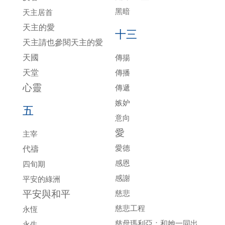
黑暗
天主居首
天主的愛
十三
天主請也參閱天主的愛
天國
傳揚
天堂
傳播
心靈
傳遞
嫉妒
五
意向
愛
主宰
愛德
代禱
感恩
四旬期
感謝
平安的綠洲
平安與和平
慈悲
慈悲工程
永恆
慈母瑪利亞：和她一同出
永生