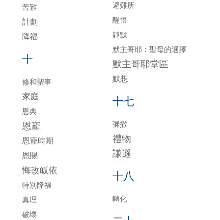
避難所
苦難
醒悟
計劃
靜默
降福
默主哥耶：聖母的選擇
十
默主哥耶堂區
默想
修和聖事
家庭
十七
恩典
彌撒
恩寵
禮物
恩寵時期
謙遜
恩賜
悔改皈依
十八
特別降福
轉化
真理
破壞