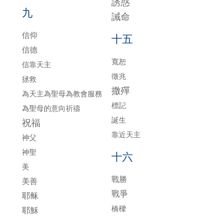
誘惑
九
誡命
信仰
十五
信德
寬恕
信靠天主
徵兆
拯救
撒殫
為天主為聖母為教會服務
標記
為聖母的意向祈禱
誕生
祝福
靠近天主
神父
神聖
十六
美
戰勝
美善
戰爭
耶稣
橋樑
耶穌