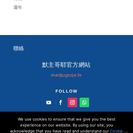
週年
聯絡
默主哥耶官方網站
medjugorje.hr
FOLLOW
We use cookies to ensure that we give you the best
experience on our website. By using our site, you
acknowledge that you have read and understand our
Cookie
© Information centre "Mir" Medjugorje 2026 默