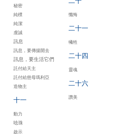
二十
秘密
純樸
懺悔
純潔
二十一
虔誠
訊息
犧牲
訊息，要傳揚開去
二十四
訊息，要生活它們
託付給天主
靈魂
託付給慈母瑪利亞
二十六
造物主
讚美
十一
動力
唸珠
啟示