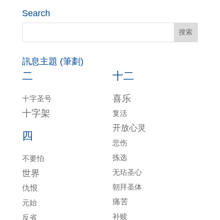
Search
訊息主題 (筆劃)
二
十二
喜乐
十字圣号
十字架
复活
开放心灵
四
悲伤
拣选
不要怕
无玷圣心
世界
朝拜圣体
仇恨
痛苦
元始
补赎
反省