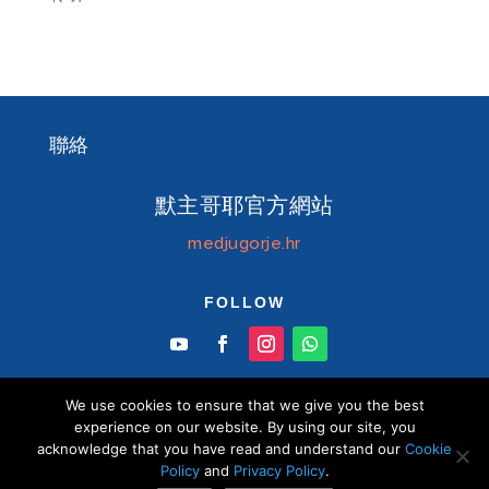
聯絡
默主哥耶官方網站
medjugorje.hr
FOLLOW
We use cookies to ensure that we give you the best
experience on our website. By using our site, you
acknowledge that you have read and understand our
Cookie
© Information centre "Mir" Medjugorje 2026 默
Policy
and
Privacy Policy
.
主哥耶中文官方網站 版權所有