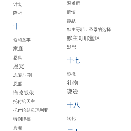
避难所
计划
醒悟
降福
静默
十
默主哥耶：圣母的选择
默主哥耶堂区
修和圣事
默想
家庭
恩典
十七
恩宠
弥撒
恩宠时期
礼物
恩赐
谦逊
悔改皈依
托付给天主
十八
托付给慈母玛利亚
转化
特别降福
真理