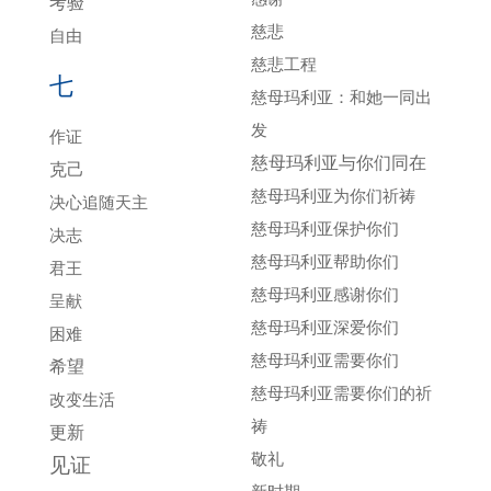
考验
慈悲
自由
慈悲工程
七
慈母玛利亚：和她一同出
发
作证
慈母玛利亚与你们同在
克己
慈母玛利亚为你们祈祷
决心追随天主
慈母玛利亚保护你们
决志
慈母玛利亚帮助你们
君王
慈母玛利亚感谢你们
呈献
慈母玛利亚深爱你们
困难
慈母玛利亚需要你们
希望
慈母玛利亚需要你们的祈
改变生活
祷
更新
敬礼
见证