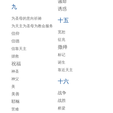
诫命
九
诱惑
为圣母的意向祈祷
十五
为天主为圣母为教会服务
宽恕
信仰
征兆
信德
撒殚
信靠天主
标记
拯救
诞生
祝福
靠近天主
神圣
神父
十六
美
战争
美善
战胜
耶稣
桥梁
苦难