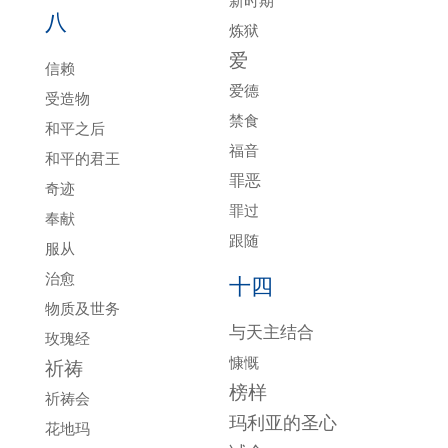
新时期
八
炼狱
爱
信赖
爱德
受造物
禁食
和平之后
福音
和平的君王
罪恶
奇迹
罪过
奉献
跟随
服从
治愈
十四
物质及世务
与天主结合
玫瑰经
慷慨
祈祷
榜样
祈祷会
玛利亚的圣心
花地玛