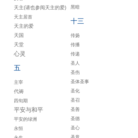
黑暗
天主(请也参阅天主的爱)
天主居首
十三
天主的爱
天国
传扬
天堂
传播
心灵
传递
圣人
五
圣伤
圣体圣事
主宰
圣化
代祷
圣召
四旬期
平安与和平
圣善
圣德
平安的绿洲
圣心
永恒
圣意
永生