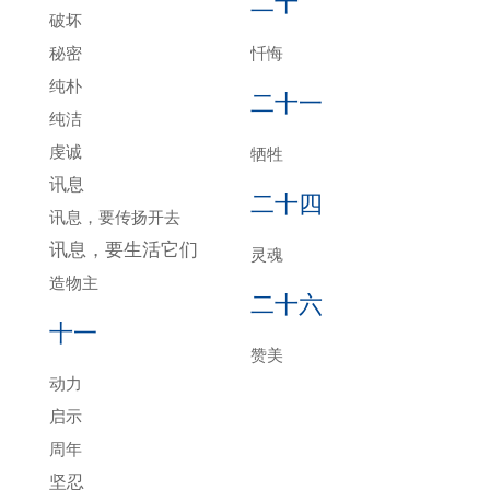
二十
破坏
秘密
忏悔
纯朴
二十一
纯洁
虔诚
牺牲
讯息
二十四
讯息，要传扬开去
讯息，要生活它们
灵魂
造物主
二十六
十一
赞美
动力
启示
周年
坚忍