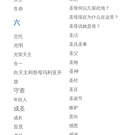
圣母何以久留此地？
生命
圣母现在为什么在这里？
六
圣母说她是谁？
圣洁
交托
圣洗圣事
光明
圣父
光荣天主
圣物
合一
圣神
向天主和慈母玛利亚开
圣经
放
圣言
守斋
圣诞节
年轻人
嫉妒
成圣
意向
成长
感恩
旨意
感谢