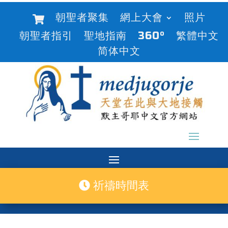
朝聖者聚集
網上大會
照片
朝聖者指引
聖地指南
360°
繁體中文
简体中文
祈禱時間表