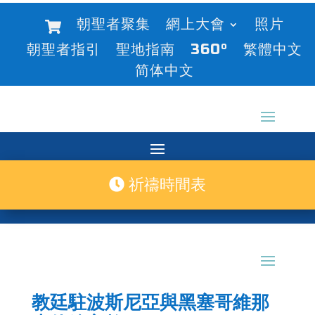
朝聖者聚集
網上大會
照片
朝聖者指引
聖地指南
360°
繁體中文
简体中文
祈禱時間表
教廷駐波斯尼亞與黑塞哥維那