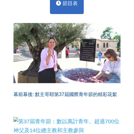
節目表
幕前幕後: 默主哥耶第37屆國際青年節的精彩花絮