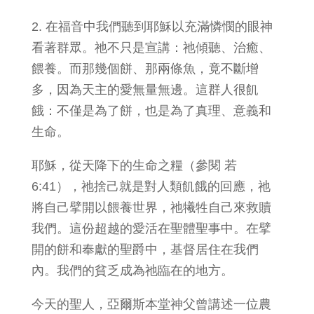
2. 在福音中我們聽到耶穌以充滿憐憫的眼神
看著群眾。祂不只是宣講：祂傾聽、治癒、
餵養。而那幾個餅、那兩條魚，竟不斷增
多，因為天主的愛無量無邊。這群人很飢
餓：不僅是為了餅，也是為了真理、意義和
生命。
耶穌，從天降下的生命之糧（參閱 若
6:41），祂捨己就是對人類飢餓的回應，祂
將自己擘開以餵養世界，祂犧牲自己來救贖
我們。這份超越的愛活在聖體聖事中。在擘
開的餅和奉獻的聖爵中，基督居住在我們
內。我們的貧乏成為祂臨在的地方。
今天的聖人，亞爾斯本堂神父曾講述一位農