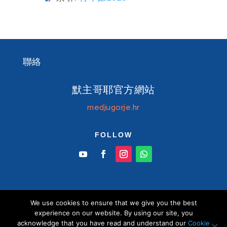
聯絡
默主哥耶官方網站
medjugorje.hr
FOLLOW
We use cookies to ensure that we give you the best
© Information centre "Mir" Medjugorje 2026 默
experience on our website. By using our site, you
主哥耶中文官方網站 版權所有
acknowledge that you have read and understand our
Cookie