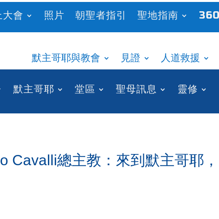
上大會
照片
朝聖者指引
聖地指南
360
默主哥耶與教會
見證
人道救援
默主哥耶
堂區
聖母訊息
靈修
o Cavalli總主教：來到默主哥