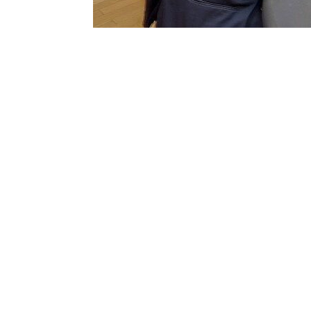
梵蒂岡媒體總編輯安德烈亞
·
托爾涅利
(A
哥耶堂區事務的教廷特派觀察員阿爾多
·
次訪談的完整翻譯。