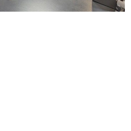
ndrea Tornielli)
與由教宗方濟各派遣至默主哥耶專責默
卡瓦利
(Aldo Cavalli)
總主教進行了對話。我們為您帶來