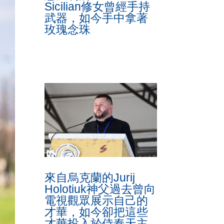
Sicilian修女曾經手持
武器，如今手中拿著
玫瑰念珠
來自烏克蘭的Jurij
Holotiuk神父過去曾向
電視觀眾展示自己的
才華，如今卻把這些
才華投入於侍奉天主