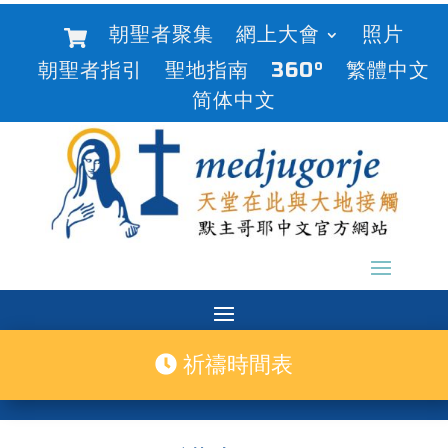
朝聖者聚集
網上大會
照片
朝聖者指引
聖地指南
360°
繁體中文
简体中文
祈禱時間表