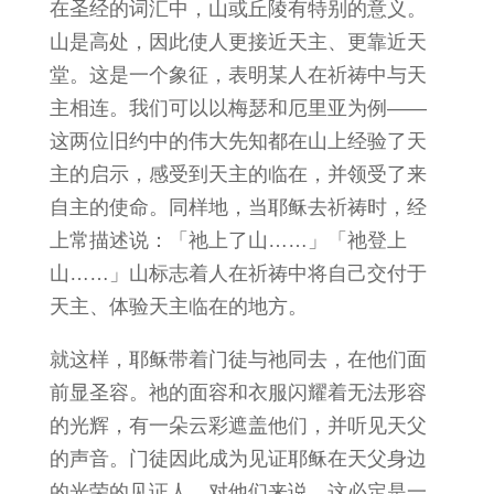
在圣经的词汇中，山或丘陵有特别的意义。
山是高处，因此使人更接近天主、更靠近天
堂。这是一个象征，表明某人在祈祷中与天
主相连。我们可以以梅瑟和厄里亚为例——
这两位旧约中的伟大先知都在山上经验了天
主的启示，感受到天主的临在，并领受了来
自主的使命。同样地，当耶稣去祈祷时，经
上常描述说：「祂上了山……」「祂登上
山……」山标志着人在祈祷中将自己交付于
天主、体验天主临在的地方。
就这样，耶稣带着门徒与祂同去，在他们面
前显圣容。祂的面容和衣服闪耀着无法形容
的光辉，有一朵云彩遮盖他们，并听见天父
的声音。门徒因此成为见证耶稣在天父身边
的光荣的见证人。对他们来说，这必定是一