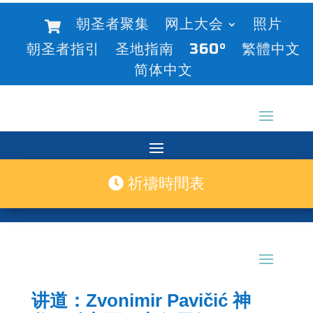
朝圣者聚集
网上大会
照片
朝圣者指引
圣地指南
360°
繁體中文
简体中文
祈禱時間表
讲道：Zvonimir Pavičić 神