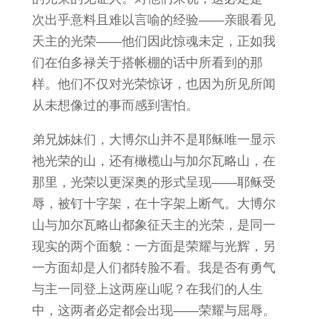
次出乎意料且难以言喻的经验——亲眼看见
天主的光荣——他们因此惊魂未定，正如我
们在伯多禄关于搭帐棚的话中所看到的那
样。他们不仅对光荣惊讶，也因为所见所闻
从未想像过的事而感到害怕。
弟兄姊妹们，大博尔山并不是耶稣唯一显示
祂光荣的山，还有橄榄山与加尔瓦略山，在
那里，光荣以更深奥的形式呈现——耶稣受
辱，被钉十字架，在十字架上断气。大博尔
山与加尔瓦略山都象征天主的光荣，是同一
现实的两个面貌：一方面是荣耀与光辉，另
一方面却是人们都转脸不看。我是否有勇气
与主一同登上这两座山呢？在我们的人生
中，这两者必定都会出现——荣耀与屈辱。