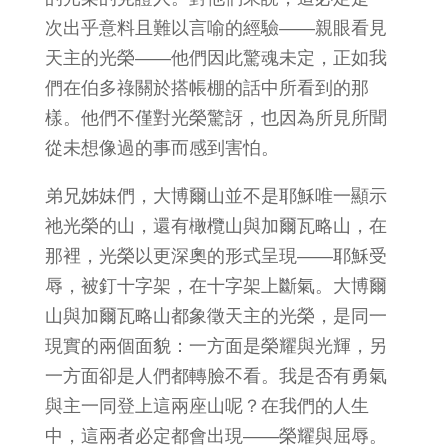
次出乎意料且難以言喻的經驗——親眼看見
天主的光榮——他們因此驚魂未定，正如我
們在伯多祿關於搭帳棚的話中所看到的那
樣。他們不僅對光榮驚訝，也因為所見所聞
從未想像過的事而感到害怕。
弟兄姊妹們，大博爾山並不是耶穌唯一顯示
祂光榮的山，還有橄欖山與加爾瓦略山，在
那裡，光榮以更深奧的形式呈現——耶穌受
辱，被釘十字架，在十字架上斷氣。大博爾
山與加爾瓦略山都象徵天主的光榮，是同一
現實的兩個面貌：一方面是榮耀與光輝，另
一方面卻是人們都轉臉不看。我是否有勇氣
與主一同登上這兩座山呢？在我們的人生
中，這兩者必定都會出現——榮耀與屈辱。