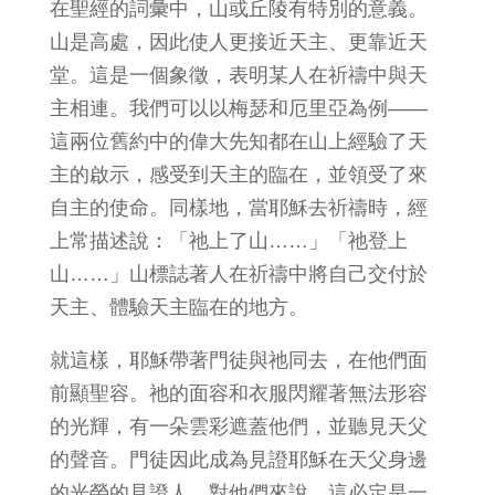
在聖經的詞彙中，山或丘陵有特別的意義。
山是高處，因此使人更接近天主、更靠近天
堂。這是一個象徵，表明某人在祈禱中與天
主相連。我們可以以梅瑟和厄里亞為例——
這兩位舊約中的偉大先知都在山上經驗了天
主的啟示，感受到天主的臨在，並領受了來
自主的使命。同樣地，當耶穌去祈禱時，經
上常描述說：「祂上了山……」「祂登上
山……」山標誌著人在祈禱中將自己交付於
天主、體驗天主臨在的地方。
就這樣，耶穌帶著門徒與祂同去，在他們面
前顯聖容。祂的面容和衣服閃耀著無法形容
的光輝，有一朵雲彩遮蓋他們，並聽見天父
的聲音。門徒因此成為見證耶穌在天父身邊
的光榮的見證人。對他們來說，這必定是一