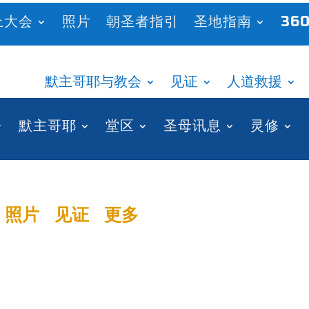
上大会
照片
朝圣者指引
圣地指南
360
默主哥耶与教会
见证
人道救援
默主哥耶
堂区
圣母讯息
灵修
照片
见证
更多