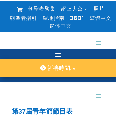
朝聖者聚集
網上大會
照片
朝聖者指引
聖地指南
360°
繁體中文
简体中文
祈禱時間表
第37屆青年節節目表