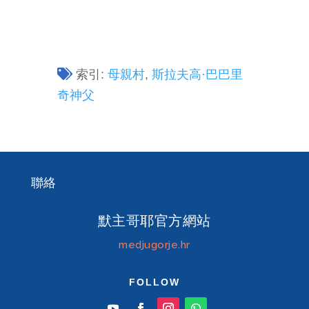
索引:
母親村
,
斯拉夫高·巴巴里
奇神父
聯絡
默主哥耶官方網站
medjugorje.hr
FOLLOW