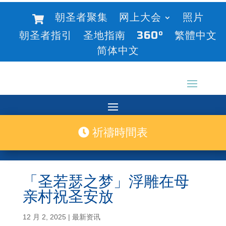
朝圣者聚集
网上大会
照片
朝圣者指引
圣地指南
360°
繁體中文
简体中文
祈禱時間表
「圣若瑟之梦」浮雕在母
亲村祝圣安放
12 月 2, 2025
|
最新资讯