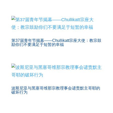
第37届青年节揭幕——Chullikatt宗座大使：教宗鼓
励你们不要满足于短暂的幸福
波斯尼亚与黑塞哥维那宗教理事会谴责默主哥耶的
破坏行为