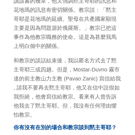
讀該書的幾章，他又强調黙主哥耶的訊息和
花地瑪的訊息有密切關係。教宗説：「黙主
哥耶是花地瑪的延續。聖母在共產國家顯現
主要是因為問題源於俄羅斯。」教宗已把這
事作為他教宗職務的使命。這是為甚麼我馬
上明白個中的關係。
和教宗的談話結束後，我以匿名方式去了黙
主哥耶三或四趟。但是，Mostar-Duvno 霧市
達的前主教山力主教 (Pavao Zanic) 寫信給我
, 請我不要再去黙主哥耶，他又在信中説假如
我拒絕，他會寫信給教宗。看來有人曾告訴
他我去了黙主哥耶。但，我沒有任何理由懼
怕教宗。
你有沒有在別的場合和教宗談到黙主哥耶？