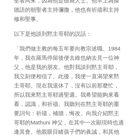
聖者同來，因為他是德裔人士。他早上為操
德語的朝聖者主持彌撒，他也有祈禱和主持
修和聖事。
以下是他談到黙主哥耶的説話：
「我們做主教的每五年要向教宗述職。1984
年，我在羅馬停留後便去維也納去見一位神
父，他是我的朋友。他對我談到黙主哥耶，
我立刻便相信了。此後，我便一直渴望來黙
主哥耶。現在我退休了，沒有以前那麼忙，
所以我來黙主哥耶過聖週。我希望能夠來看
看，認識，和祈禱。我聽到在黙主哥耶的重
要詞句：祈禱，補贖，悔改。向我介紹黙主
哥耶的Mathuni 神父，在其中一次顯現時也適
逢其會。他親眼目睹孩子們的眞誠，和其他