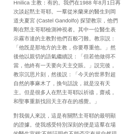
Hnilica 主教：有的。我們在1988 年8月1日再
次談起黙主哥耶。一羣從米蘭來的醫生到岡
道夫夏宮 (Castel Gandolfo) 探望教宗，他們
剛在黙主哥耶檢測神視者。其中一位醫生表
示霧市達的主教對他們百般刁難。教宗説：
「他旣是那地方的主教，你要尊重他。」然
後他以親切的語氣繼續説：「但若他做得不
當，他終有一天要向天主交賬。」説完後，
教宗沉思片刻，然後説：「今天的世界對超
自然的事麻木了，換句話說，就是沒有天
主。但是很多人在黙主哥耶以祈禱，齋戒，
和聖事重新找回天主存在的感覺。」
對我個人來説，這是有關黙主哥耶的最明顯
的證據。使我感受特別深刻的便是這羣在場
的醫生宣稱‘不能証明也不能否定有超自然現