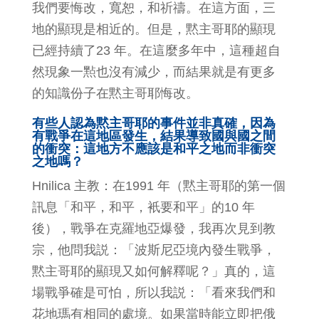
我們要悔改，寬恕，和祈禱。在這方面，三
地的顯現是相近的。但是，黙主哥耶的顯現
已經持續了23 年。在這麼多年中，這種超自
然現象一㸃也沒有減少，而結果就是有更多
的知識份子在黙主哥耶悔改。
有些人認為黙主哥耶的事件並非真確，因為
有戰爭在這地區發生，結果導致國與國之間
的衝突：這地方不應該是和平之地而非衝突
之地嗎？
Hnilica 主教：在1991 年（黙主哥耶的第一個
訊息「和平，和平，衹要和平」的10 年
後），戰爭在克羅地亞爆發，我再次見到教
宗，他問我説：「波斯尼亞境內發生戰爭，
黙主哥耶的顯現又如何解釋呢？」真的，這
場戰爭確是可怕，所以我説：「看來我們和
花地瑪有相同的處境。如果當時能立即把俄