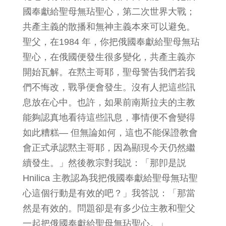
國奉獻給聖母無玷聖心，第二次世界大戰；
共產主義的散播和無神主義本來可以避免。
聖父，在1984 年，你把俄國奉獻給聖母無玷
聖心，在俄國便發生很多變化，共產主義亦
開始瓦解。在黙主哥耶，聖母警告我們若我
們不悔改，戰爭便會發生。沒有人把這些訊
息放在心中。也許，如果前南斯拉夫的主教
能夠認真地看待這些訊息，事情便不會變得
如此糟糕— 但無論如何，這也不能保證教會
會正式承認黙主哥耶，因為顯現今天仍然繼
續發生。」然後教宗對我説：「那卽是説
Hnilica 主教認為我把俄國奉獻給聖母無玷聖
心這個行動是有效的吧？」我答説：「那當
然是有效的。問題卻是有多少位主教和聖父
一起把俄國奉獻給聖母無玷聖心。」