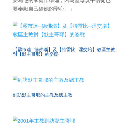
要為他的家庭作準備，因為聖母説平信徒也
要奉獻自己給她的聖心。」
【霧市達─德佛瑙】及【特雷比─涅交培】教區主教
對【默主哥耶】的姿態
到訪默主哥耶的主教及總主教