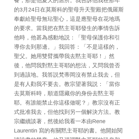
餐，那是他夏天的居所。我告訴他我在那年
的3月24日在莫斯科的聖母升天聖殿把俄羅斯
奉獻給聖母無玷聖心，這是應聖母在花地瑪
的要求。當我把在黙主哥耶發生的事情告訴
他時，他甚為感動地説：「聖母保護你和引
導你去到那邊。」我回答：「不是這樣的，
聖父。她用雙臂攜帶我去黙主哥耶！」然
後，他問我對黙主哥耶的想法，又問我曾否
到過該地。我答説梵蒂岡沒有禁止我去，但
是有人勸我不要去。教宗望著我説：「當你
去莫斯科時，順道隱藏你的身份去黙主哥
耶。有誰能禁止你這樣做呢？」教宗沒有正
式批准我去，但他找到另一個解決方法。教
宗繼續談著，然後給我看一本由Rene
Laurentin 寫的有關黙主哥耶的書。他開始閱