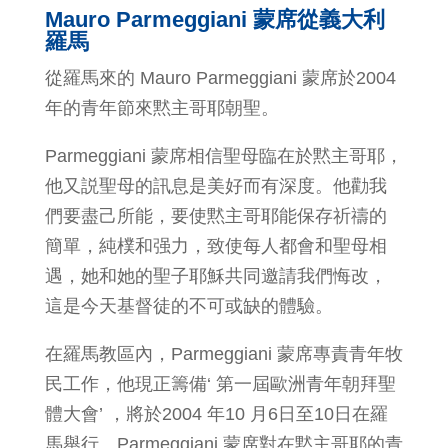
Mauro Parmeggiani 蒙席從義大利
羅馬
從羅馬來的 Mauro Parmeggiani 蒙席於2004
年的青年節來黙主哥耶朝聖。
Parmeggiani 蒙席相信聖母臨在於黙主哥耶，
他又説聖母的訊息是美好而有深度。他勸我
們要盡己所能，要使黙主哥耶能保存祈禱的
簡單，純樸和强力，致使每人都會和聖母相
遇，她和她的聖子耶穌共同邀請我們悔改，
這是今天基督徒的不可或缺的體驗。
在羅馬教區內，Parmeggiani 蒙席專責青年牧
民工作，他現正籌備‘ 第一屆歐洲青年朝拜聖
體大會’ ，將於2004 年10 月6日至10日在羅
馬舉行。Parmeggiani 蒙席對在黙主哥耶的青