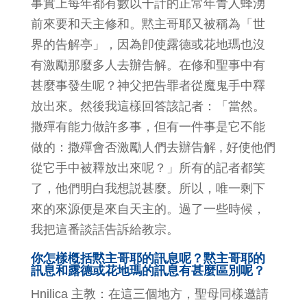
事實上每年都有數以千計的正常年青人蜂湧
前來要和天主修和。黙主哥耶又被稱為「世
界的告解亭」，因為卽使露德或花地瑪也沒
有激勵那麼多人去辦告解。在修和聖事中有
甚麼事發生呢？神父把告罪者從魔鬼手中釋
放出來。然後我這樣回答該記者：「當然。
撒殫有能力做許多事，但有一件事是它不能
做的：撒殫會否激勵人們去辦告解 , 好使他們
從它手中被釋放出來呢？」所有的記者都笑
了，他們明白我想説甚麼。所以，唯一剩下
來的來源便是來自天主的。過了一些時候，
我把這番談話告訴給教宗。
你怎樣槪括黙主哥耶的訊息呢？黙主哥耶的
訊息和露德或花地瑪的訊息有甚麼區別呢？
Hnilica 主教：在這三個地方，聖母同樣邀請