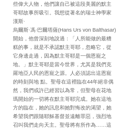
些偉大人物，他們讓自己被這段美麗的默主
哥耶故事所吸引。我想從著名的瑞士神學家
漢斯·
烏爾斯·馮·巴爾塔薩(Hans Urs von Balthasar)
開始，他曾深刻地說過：「人所能做的最糟
糕的事，就是不承認默主哥耶，忽略它，從
它身邊走過，因為默主哥耶是一個恩寵之
地。」默主哥耶是當今世界，尤其是我們克
羅地亞人民的恩寵之源。人必須認出這恩寵
的時刻與地 點。聖母在這裡臨在44年絕非偶
然，我們或許已經習以為常，但聖母在花地
瑪開始的一切將在默主哥耶完成。她在這地
方的臨在，她的訊息和她對悔改的渴望，她
希望我們跟隨耶穌基督並遠離罪惡，強烈地
召叫我們走向天主。聖母將有所作為……這