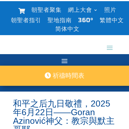
朝聖者聚集
網上大會
照片
朝聖者指引
聖地指南
360°
繁體中文
简体中文
祈禱時間表
和平之后九日敬禮，2025
年6月22日——Goran
Azinović神父：教宗與默主