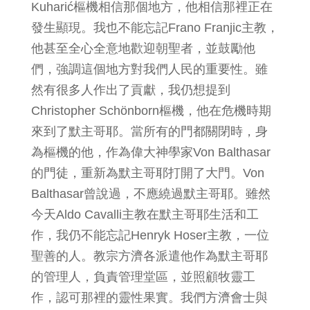
Kuharić樞機相信那個地方，他相信那裡正在
發生顯現。我也不能忘記Frano Franjic主教，
他甚至全心全意地歡迎朝聖者，並鼓勵他
們，強調這個地方對我們人民的重要性。雖
然有很多人作出了貢獻，我仍想提到
Christopher Schönborn樞機，他在危機時期
來到了默主哥耶。當所有的門都關閉時，身
為樞機的他，作為偉大神學家Von Balthasar
的門徒，重新為默主哥耶打開了大門。Von
Balthasar曾說過，不應繞過默主哥耶。雖然
今天Aldo Cavalli主教在默主哥耶生活和工
作，我仍不能忘記Henryk Hoser主教，一位
聖善的人。教宗方濟各派遣他作為默主哥耶
的管理人，負責管理堂區，並照顧牧靈工
作，認可那裡的靈性果實。我們方濟會士與