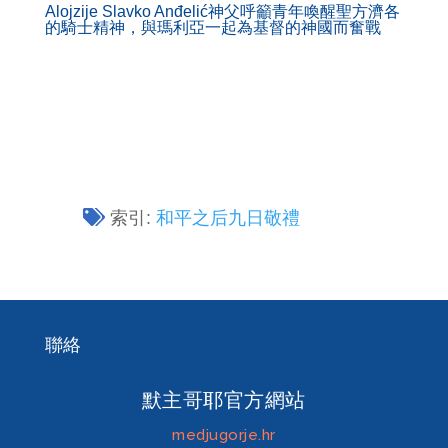
Alojzije Slavko Anđelić神父呼籲青年喚醒聖方濟各
的騎士精神，與瑪利亞一起為基督的神國而奮戰
索引:
和平之后九日敬禮
聯絡
默主哥耶官方網站
medjugorje.hr