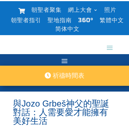
朝聖者聚集
網上大會
照片
朝聖者指引
聖地指南
360°
繁體中文
简体中文
祈禱時間表
與Jozo Grbeš神父的聖誕
對話：人需要愛才能擁有
美好生活