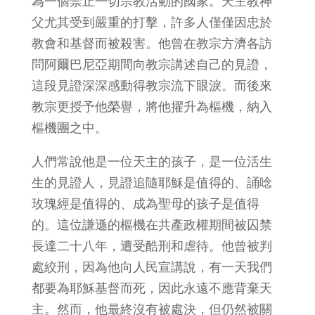
為一個禁止一切宗教活動的國家。天主教神
父尤其受到嚴重的打擊，許多人僅僅因忠於
教會和基督而被殺害。他曾在教宗方濟各訪
問阿爾巴尼亞期間向教宗講述自己的見證，
這段見證深深感動得教宗流下眼淚。而後來
教宗更授予他榮譽，將他擢升為樞機，納入
樞機團之中。
人們常說他是一位天主的孩子，是一位活生
生的見證人，見證追隨耶穌是值得的、誦唸
玫瑰經是值得的、成為聖母的孩子是值得
的。這位謙遜的樞機在共產政權期間被囚禁
長達二十八年，遭受酷刑和虐待。他曾被判
處絞刑，因為他向人民宣講說，有一天我們
都要為耶穌基督而死，因此永遠不應背棄天
主。然而，他最終沒有被處決，但仍然被關