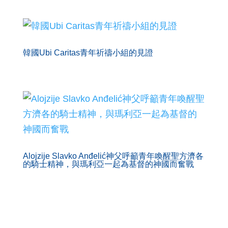
韓國Ubi Caritas青年祈禱小組的見證
Alojzije Slavko Anđelić神父呼籲青年喚醒聖方濟各
的騎士精神，與瑪利亞一起為基督的神國而奮戰