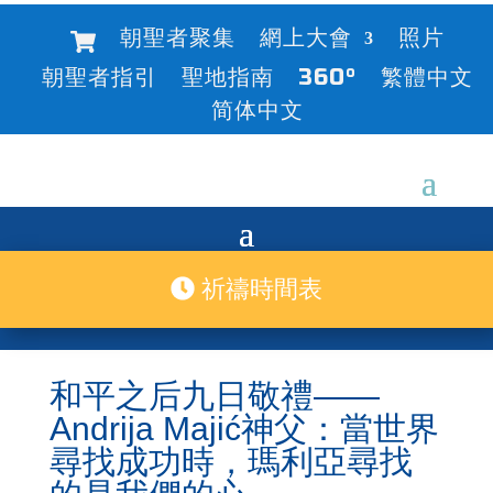
朝聖者聚集
網上大會
照片
朝聖者指引
聖地指南
360°
繁體中文
简体中文
祈禱時間表
和平之后九日敬禮——
Andrija Majić神父：當世界
尋找成功時，瑪利亞尋找