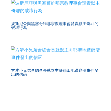
波斯尼亞與黑塞哥維那宗教理事會譴責默主哥耶的
破壞行為
方濟小兄弟會總會長就默主哥耶聖地遭褻瀆事件發
出的信函