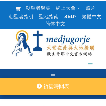
朝聖者聚集
網上大會
照片
朝聖者指引
聖地指南
360°
繁體中文
简体中文
祈禱時間表