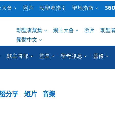
上大會
照片
朝聖者指引
聖地指南
360
朝聖者聚集
網上大會
照片
朝聖
繁體中文
默主哥耶
堂區
聖母訊息
靈修
證分享
短片
音樂