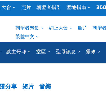
上大會
照片
朝聖者指引
聖地指南
360
朝聖者聚集
網上大會
照片
朝聖
繁體中文
默主哥耶
堂區
聖母訊息
靈修
證分享
短片
音樂