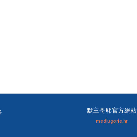
默主哥耶官方網站
絡
medjugorje.hr