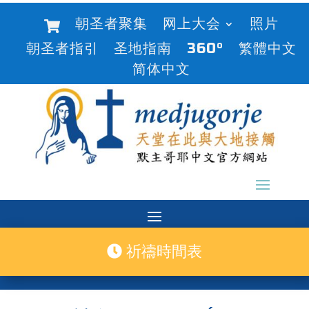
朝圣者聚集
网上大会
照片
朝圣者指引
圣地指南
360°
繁體中文
简体中文
祈禱時間表