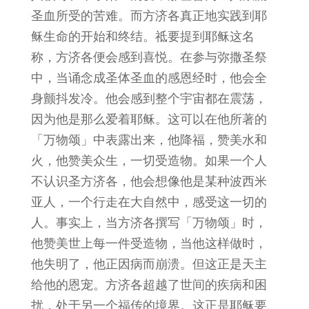
圣血所受的苦难。而方济各真正地实践到耶
稣生命的开始和终结。祗要提到耶稣这名
称，方济各便会感到喜悦。在参与弥撒圣祭
中，当诵念成圣体圣血的感恩经时，他会全
身颤抖发冷。他会感到整个宇宙都在震荡，
因为他是那么爱着耶稣。这可以在他所著的
「万物颂」中表露出来，他降福，赞美水和
火，他赞美众生，一切受造物。如果一个人
不认识圣方济各，他会想像他是某种波西米
亚人，一个行走在大自然中，感受这一切的
人。事实上，当方济各撰写「万物颂」时，
他赞美世上每一件受造物，当他这样做时，
他失明了，他正因病而崩溃。但这正是天主
给他的恩宠。方济各超越了世间的疾病和困
扰，处于另一个福传的境界。这正是耶稣要